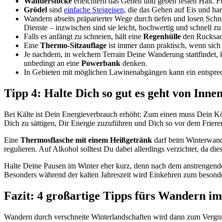
Wanderstöcke
erleichtern das Gehen und geben festen Halt. F
Grödel
sind
einfache Steigeisen
, die das Gehen auf Eis und har
Wandern abseits präparierter Wege durch tiefen und losen Schn
Dienste – inzwischen sind sie leicht, hochwertig und schnell zu
Falls es anfängt zu schneien, hält eine
Regenhülle
den Rucksack
Eine
Thermo-Sitzauflage
ist immer dann praktisch, wenn sich 
Je nachdem, in welchem Terrain Deine Wanderung stattfindet,
unbedingt an eine
Powerbank
denken.
In Gebieten mit möglichen Lawinenabgängen kann ein entspr
Tipp 4: Halte Dich so gut es geht von Inn
Bei Kälte ist Dein Energieverbrauch erhöht: Zum einen muss Dein Kö
Dich zu sättigen, Dir Energie zuzuführen und Dich so vor dem Friere
Eine
Thermosflasche mit einem Heißgetränk
darf beim Winterwande
regulieren. Auf Alkohol solltest Du dabei allerdings verzichtet, da di
Halte Deine Pausen im Winter eher kurz, denn nach dem anstrengende
Besonders während der kalten Jahreszeit wird Einkehren zum beson
Fazit: 4 großartige Tipps fürs Wandern i
Wandern durch verschneite Winterlandschaften wird dann zum Vergnüg