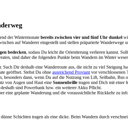
nderweg
rend der Wintermonate
bereits zwischen vier und fünf Uhr dunkel
wi
nzwischen auf Wanderer eingestellt und stellen präparierte Wanderwege
gen bedecken
, sodass Du leicht die Orientierung verlieren kannst. So
aten, sind daher die folgenden Punkte beim Wandern im Winter wesen
uch Dir deshalb eine Wanderroute aus, die nicht zu viel Steigung hat 
ate geöffnet. Stehst Du ohne
ausreichend Proviant
vor verschlossenen 
n, besonders dann, wenn Du auf die Nutzung von Lift, Seilbahn, Bus 
chutz von Augen und Haut eine
Sonnenbrille
tragen und Dich mit einer f
, deshalb sind Powerbank bzw. ein weiterer Akku Pflicht.
er eine geplante Wanderung und die voraussichtliche Rückkehr zu inf
ele dünne Schichten tragen als eine dicke. Beim Wandern durch verschne