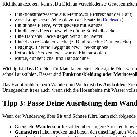
Richtig angezogen, kannst Du Dich an verschiedenste Gegebenheiten f
Funktionsunterwäsche aus Merinowolle (direkt auf der Haut)
Zwei Longsleeves (eines davon als Ersatz im
Rucksack
)
Ein dünnes Fleece, vorzugsweise mit Kapuze
Ein dickeres Fleece bzw. eine dünne Softshell-Jacke
Eine Hardshell-Jacke gegen Wind und Wetter
Eine dickere Isolationsjacke (z. B. ultraleichte Daunenjacke)
Leggings, Thermo-Leggings bzw. Trekkinghose
Extra dicke Socken, evtl. warme Einlegesohlen
Mütze, dünner Schal und Handschuhe
Wichtig ist, dass Du Dich für Materialien entscheidest, die Dich wa
schnell auskühlen. Besser sind
Funktionskleidung oder Merinowol
Das Hauptproblem beim Wandern im Winter ist das
Auskühlen
. Zie
Unangenehm ist es auch, wenn sich die Hosenbeine mit Wasser volls
Tipp 3: Passe Deine Ausrüstung dem Wan
Wenn der Wanderweg über Eis und Schnee führt, kann sich folgende A
Geeignete
Wanderschuhe
sollten über längere Strecken hinweg
Gamaschen
halten trocken und bieten den unschlagbaren Vorte