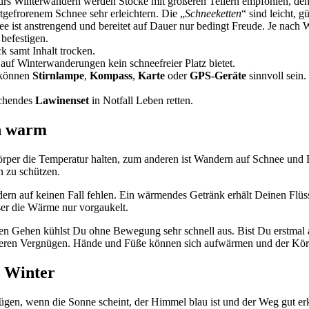
ürs Winterwandern werden Stöcke mit größeren Tellern empfohlen, denn
tgefrorenem Schnee sehr erleichtern. Die „
Schneeketten
“ sind leicht, 
ee ist anstrengend und bereitet auf Dauer nur bedingt Freude. Je nac
 befestigen.
 samt Inhalt trocken.
auf Winterwanderungen kein schneefreier Platz bietet.
 können
Stirnlampe
,
Kompass
,
Karte
oder
GPS-Geräte
sinnvoll sein.
echendes
Lawinenset
in Notfall Leben retten.
en warm
rper die Temperatur halten, zum anderen ist Wandern auf Schnee und E
n zu schützen.
rn auf keinen Fall fehlen. Ein wärmendes Getränk erhält Deinen Flüssi
eser die Wärme nur vorgaukelt.
n Gehen kühlst Du ohne Bewegung sehr schnell aus. Bist Du erstmal a
deren Vergnügen. Hände und Füße können sich aufwärmen und der Körp
m Winter
en, wenn die Sonne scheint, der Himmel blau ist und der Weg gut erk