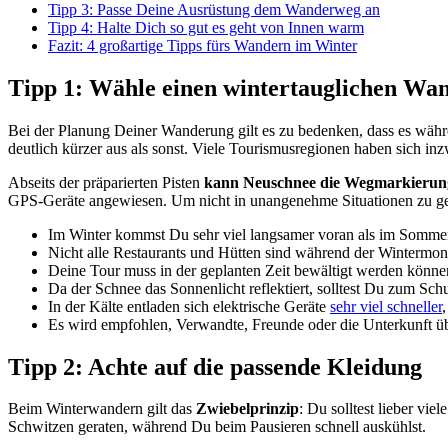
Tipp 3: Passe Deine Ausrüstung dem Wanderweg an
Tipp 4: Halte Dich so gut es geht von Innen warm
Fazit: 4 großartige Tipps fürs Wandern im Winter
Tipp 1: Wähle einen wintertauglichen Wa
Bei der Planung Deiner Wanderung gilt es zu bedenken, dass es wäh
deutlich kürzer aus als sonst. Viele Tourismusregionen haben sich i
Abseits der präparierten Pisten
kann Neuschnee die Wegmarkierun
GPS-Geräte angewiesen. Um nicht in unangenehme Situationen zu ger
Im Winter kommst Du sehr viel langsamer voran als im Sommer. S
Nicht alle Restaurants und Hütten sind während der Wintermon
Deine Tour muss in der geplanten Zeit bewältigt werden könne
Da der Schnee das Sonnenlicht reflektiert, solltest Du zum S
In der Kälte entladen sich elektrische Geräte
sehr viel schneller
Es wird empfohlen, Verwandte, Freunde oder die Unterkunft üb
Tipp 2: Achte auf die passende Kleidung
Beim Winterwandern gilt das
Zwiebelprinzip
: Du solltest lieber vi
Schwitzen geraten, während Du beim Pausieren schnell auskühlst.