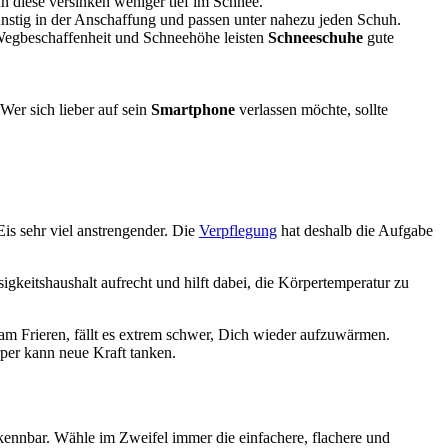
 diese versinken weniger tief im Schnee.
günstig in der Anschaffung und passen unter nahezu jeden Schuh.
h Wegbeschaffenheit und Schneehöhe leisten
Schneeschuhe
gute
 Wer sich lieber auf sein
Smartphone
verlassen möchte, sollte
is sehr viel anstrengender. Die
Verpflegung
hat deshalb die Aufgabe
gkeitshaushalt aufrecht und hilft dabei, die Körpertemperatur zu
m Frieren, fällt es extrem schwer, Dich wieder aufzuwärmen.
er kann neue Kraft tanken.
ennbar. Wähle im Zweifel immer die einfachere, flachere und