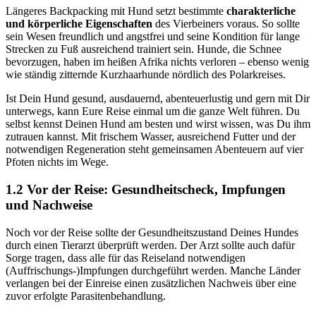
Längeres Backpacking mit Hund setzt bestimmte
charakterliche
und körperliche Eigenschaften
des Vierbeiners voraus. So sollte
sein Wesen freundlich und angstfrei und seine Kondition für lange
Strecken zu Fuß ausreichend trainiert sein. Hunde, die Schnee
bevorzugen, haben im heißen Afrika nichts verloren – ebenso wenig
wie ständig zitternde Kurzhaarhunde nördlich des Polarkreises.
Ist Dein Hund gesund, ausdauernd, abenteuerlustig und gern mit Dir
unterwegs, kann Eure Reise einmal um die ganze Welt führen. Du
selbst kennst Deinen Hund am besten und wirst wissen, was Du ihm
zutrauen kannst. Mit frischem Wasser, ausreichend Futter und der
notwendigen Regeneration steht gemeinsamen Abenteuern auf vier
Pfoten nichts im Wege.
1.2 Vor der Reise: Gesundheitscheck, Impfungen
und Nachweise
Noch vor der Reise sollte der Gesundheitszustand Deines Hundes
durch einen Tierarzt überprüft werden. Der Arzt sollte auch dafür
Sorge tragen, dass alle für das Reiseland notwendigen
(Auffrischungs-)Impfungen durchgeführt werden. Manche Länder
verlangen bei der Einreise einen zusätzlichen Nachweis über eine
zuvor erfolgte Parasitenbehandlung.