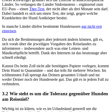
Länder. So verlangen die Länder Südostasiens – ergänzend zum
EU-Pass – einen
Titer-Test
, der nicht älter als drei Monate sein darf.
Dabei handelt es sich um einen Test, der zeigt, gegen welche
Krankheiten der Hund Antikörper besitzt.
In manche Länder dürfen bestimmte Hunderassen
gar nicht erst
einreisen
.
Da sich die Bestimmungen aber jederzeit ändern können, gilt es,
sich vorab über die jeweiligen Vorgaben des Reiselandes zu
informieren – insbesondere auch was eine Leinen- und
Maulkorbpflicht betrifft. Dank des Internets ist das heutzutage aber
schnell erledigt.
Kannst Du beim Zoll nicht alle benötigten Papiere vorlegen, kommt
Dein Hund in Quarantäne – und das teils für mehrere Wochen. Im
schlimmsten Fall sprengt das Deinen gesamten Urlaub und tut
weder Deiner noch der Hundeseele gut. Das gilt es in jedem Fall zu
verhindern.
3.2 Wie
steht
es um die Toleranz gegenüber Hunden
am Reiseziel?
Wichtig ist zu klären, wie es im Urlaubsland generell um die