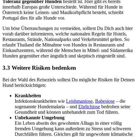
Toleranz gegenüber Hunden
bestellt ist. Hier gibt es bereits
innerhalb Europas große Unterschiede. Während für Hunde in
Österreich keine Leinen- und Maulkorbpflicht besteht, schreibt
Portugal dies für alle Hunde vor.
Um böse Überraschungen zu vermeiden, solltest Du Dich auch hier
vorab darüber informieren, welche nationalen Regeln für Hotels,
Restaurants, Strände, Nationalparks und Verkehrsmittel gelten. So
erlaubt Thailand die Mitnahme von Hunden in Restaurants und
Einkaufszentren, während die Menschen in Mittel- und Südamerika
Hunden gegenüber eher ängstlich und skeptisch eingestellt sind.
3.3 Weitere Risiken bedenken
Bei der Wahl des Reiseziels solltest Du mögliche Risiken für Deinen
Hund berücksichtigen:
Krankheiten
Infektionskrankheiten wie
Leishmaniose
,
Babesiose
– die
sogenannte Hundemalaria – und
Ehrlichiose
bedrohen seine
Gesundheit und können unbehandelt zum Tod führen.
Unbekannte Umgebung
Ein Leben abseits des gewohnten Alltags in einer völlig
fremden Umgebung kann außerdem zu Stress und schweren
Durchfällen führen. Gleiches gilt für ungewohnte klimatische