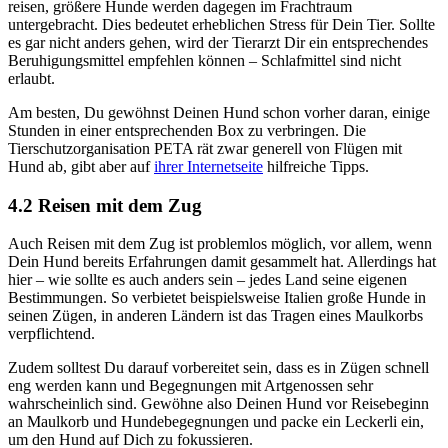
reisen, größere Hunde werden dagegen im Frachtraum
untergebracht. Dies bedeutet erheblichen Stress für Dein Tier. Sollte
es gar nicht anders gehen, wird der Tierarzt Dir ein entsprechendes
Beruhigungsmittel empfehlen können – Schlafmittel sind nicht
erlaubt.
Am besten, Du gewöhnst Deinen Hund schon vorher daran, einige
Stunden in einer entsprechenden Box zu verbringen. Die
Tierschutzorganisation PETA rät zwar generell von Flügen mit
Hund ab, gibt aber auf
ihrer Internetseite
hilfreiche Tipps.
4.2 Reisen mit dem Zug
Auch Reisen mit dem Zug ist problemlos möglich, vor allem, wenn
Dein Hund bereits Erfahrungen damit gesammelt hat. Allerdings hat
hier – wie sollte es auch anders sein – jedes Land seine eigenen
Bestimmungen. So verbietet beispielsweise Italien große Hunde in
seinen Zügen, in anderen Ländern ist das Tragen eines Maulkorbs
verpflichtend.
Zudem solltest Du darauf vorbereitet sein, dass es in Zügen schnell
eng werden kann und Begegnungen mit Artgenossen sehr
wahrscheinlich sind. Gewöhne also Deinen Hund vor Reisebeginn
an Maulkorb und Hundebegegnungen und packe ein Leckerli ein,
um den Hund auf Dich zu fokussieren.