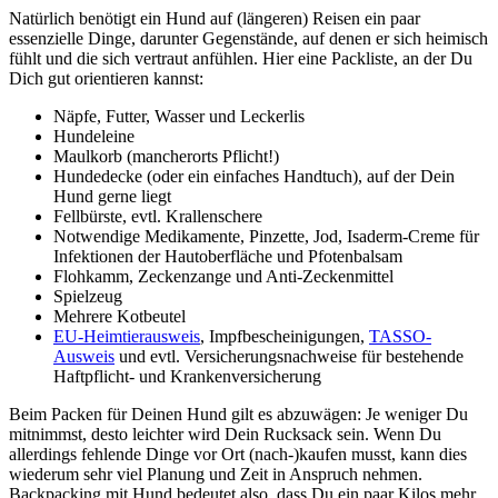
Natürlich benötigt ein Hund auf (längeren) Reisen ein paar
essenzielle Dinge, darunter Gegenstände, auf denen er sich heimisch
fühlt und die sich vertraut anfühlen. Hier eine Packliste, an der Du
Dich gut orientieren kannst:
Näpfe, Futter, Wasser und Leckerlis
Hundeleine
Maulkorb (mancherorts Pflicht!)
Hundedecke (oder ein einfaches Handtuch), auf der Dein
Hund gerne liegt
Fellbürste, evtl. Krallenschere
Notwendige Medikamente, Pinzette, Jod, Isaderm-Creme für
Infektionen der Hautoberfläche und Pfotenbalsam
Flohkamm, Zeckenzange und Anti-Zeckenmittel
Spielzeug
Mehrere Kotbeutel
EU-Heimtierausweis
, Impfbescheinigungen,
TASSO-
Ausweis
und evtl. Versicherungsnachweise für bestehende
Haftpflicht- und Krankenversicherung
Beim Packen für Deinen Hund gilt es abzuwägen: Je weniger Du
mitnimmst, desto leichter wird Dein Rucksack sein. Wenn Du
allerdings fehlende Dinge vor Ort (nach-)kaufen musst, kann dies
wiederum sehr viel Planung und Zeit in Anspruch nehmen.
Backpacking mit Hund bedeutet also, dass Du ein paar Kilos mehr